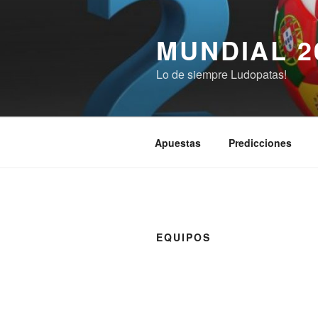
Saltar
al
MUNDIAL 2
contenido
Lo de siempre Ludopatas!
Apuestas
Predicciones
EQUIPOS