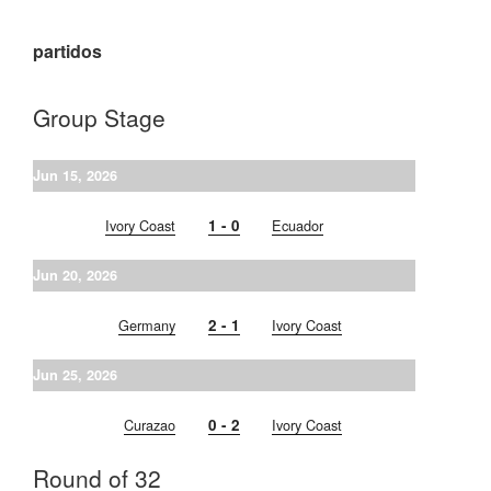
partidos
Group Stage
Jun 15, 2026
Ivory Coast
1 - 0
Ecuador
Jun 20, 2026
Germany
2 - 1
Ivory Coast
Jun 25, 2026
Curazao
0 - 2
Ivory Coast
Round of 32