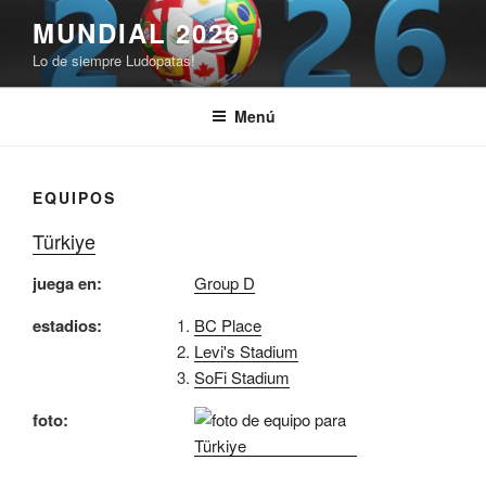
Saltar
MUNDIAL 2026
al
Lo de siempre Ludopatas!
contenido
Menú
EQUIPOS
Türkiye
juega en:
Group D
estadios:
BC Place
Levi's Stadium
SoFi Stadium
foto: