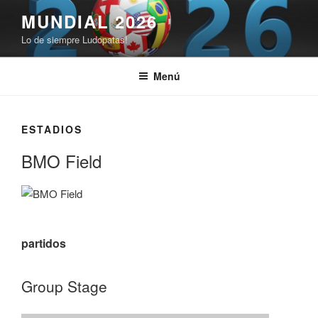
Saltar
MUNDIAL 2026
al
Lo de siempre Ludopatas!
contenido
Menú
ESTADIOS
BMO Field
partidos
Group Stage