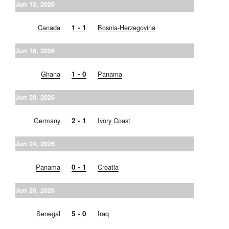
Jun 12, 2026
Canada
1 - 1
Bosnia-Herzegovina
Jun 18, 2026
Ghana
1 - 0
Panama
Jun 20, 2026
Germany
2 - 1
Ivory Coast
Jun 24, 2026
Panama
0 - 1
Croatia
Jun 26, 2026
Senegal
5 - 0
Iraq