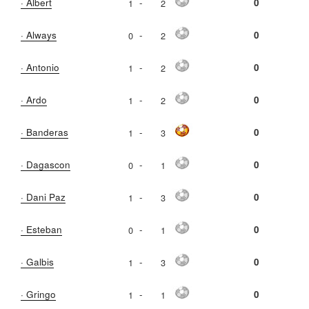
· Albert
-
0
1
2
· Always
-
0
0
2
· Antonio
-
0
1
2
· Ardo
-
0
1
2
· Banderas
-
0
1
3
· Dagascon
-
0
0
1
· Dani Paz
-
0
1
3
· Esteban
-
0
0
1
· Galbis
-
0
1
3
· Gringo
-
0
1
1