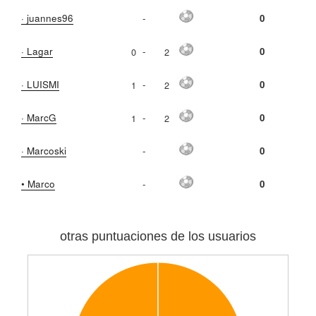
· juannes96
-
0
· Lagar
-
0
0
2
· LUISMI
-
0
1
2
· MarcG
-
0
1
2
· Marcoski
-
0
• Marco
-
0
otras puntuaciones de los usuarios