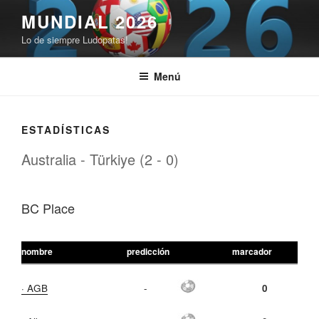
Saltar
MUNDIAL 2026
al
Lo de siempre Ludopatas!
contenido
Menú
ESTADÍSTICAS
Australia - Türkiye (2 - 0)
BC Place
nombre
predicción
marcador
· AGB
-
0